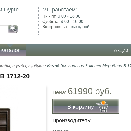
инбурге
Мы работаем:
Пн - пт:
9.00 - 18.00
Суббота:
9:00 - 16:00
Воскресенье -
выходной
Каталог
Акции
моды, тумбы, сундуки
/
Комод для спальни 3 ящика Меридиан В 1
В 1712-20
61990 руб.
Цена:
В корзину
Производитель: